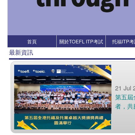
首頁
關於TOEFL ITP考試
托福ITP
最新資訊
21 Jul 
第五屆
者，共