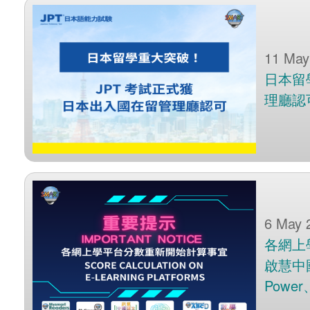
11 May
日本留
理廳認
6 May 
各網上
啟慧中國
Power