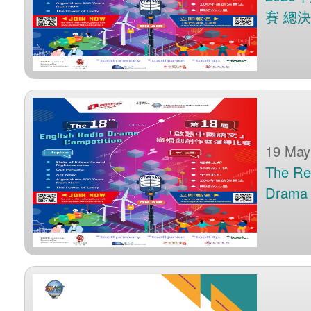
賽 總
19 May
The Re
Drama 